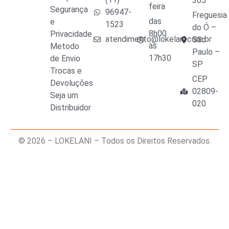
305
feira
Segurança
96947-
Freguesia
das
e
1523
do Ó –
8h00
Privacidade
atendimento@lokelani.com.br
São
às
Metodo
Paulo –
17h30
de Envio
SP
Trocas e
CEP
Devoluções
02809-
Seja um
020
Distribuidor
© 2026 – LOKELANI – Todos os Direitos Reservados.