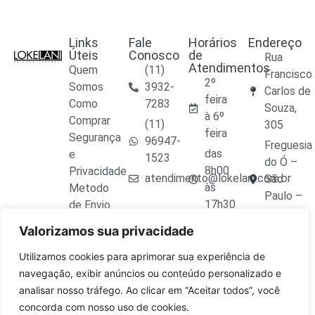
Links
Fale
Horários
Endereço
Úteis
Conosco
de
Rua
Atendimentos
Quem
(11)
Francisco
2º
Somos
3932-
Carlos de
feira
Como
7283
Souza,
à 6º
Comprar
(11)
305
feira
Segurança
96947-
Freguesia
das
e
1523
do Ó –
8h00
Privacidade
atendimento@lokelani.com.br
São
às
Metodo
Paulo –
17h30
de Envio
SP
Trocas e
Valorizamos sua privacidade
CEP
Devoluções
02809-
Seja um
Utilizamos cookies para aprimorar sua experiência de
020
Distribuidor
navegação, exibir anúncios ou conteúdo personalizado e
analisar nosso tráfego. Ao clicar em “Aceitar todos”, você
concorda com nosso uso de cookies.