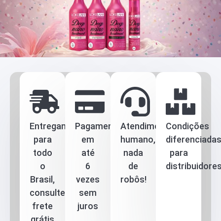
Entregamos
Pagamento
Atendimento
Condições
para
em
humano,
diferenciada
todo
até
nada
para
o
6
de
distribuidore
Brasil,
vezes
robôs!
consulte
sem
frete
juros
grátis