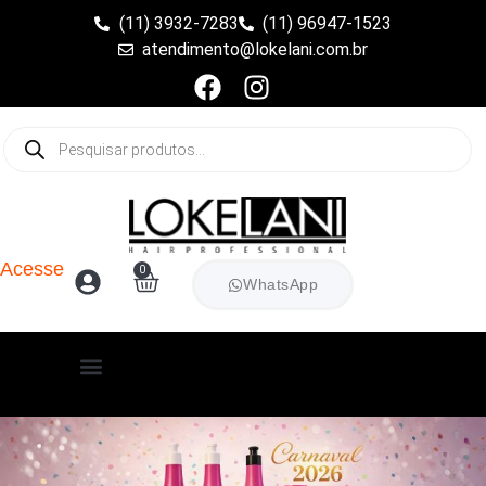
(11) 3932-7283
(11) 96947-1523
atendimento@lokelani.com.br
Acesse
0
WhatsApp