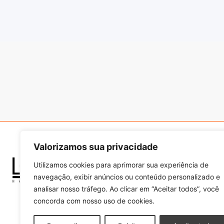
Valorizamos sua privacidade
Links Úteis
Quem Somos
Utilizamos cookies para aprimorar sua experiência de
Como Comprar
navegação, exibir anúncios ou conteúdo personalizado e
Segurança e Privacid
analisar nosso tráfego. Ao clicar em “Aceitar todos”, você
Metodo de Envio
concorda com nosso uso de cookies.
Trocas e Devoluções
Seja um Distribuidor