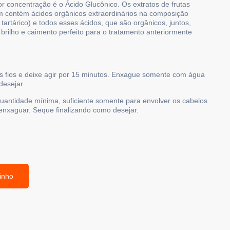
or concentração é o Ácido Glucônico. Os extratos de frutas
m contém ácidos orgânicos extraordinários na composição
o tartárico) e todos esses ácidos, que são orgânicos, juntos,
rilho e caimento perfeito para o tratamento anteriormente
s fios e deixe agir por 15 minutos. Enxague somente com água
desejar.
quantidade mínima, suficiente somente para envolver os cabelos
enxaguar. Seque finalizando como desejar.
inho