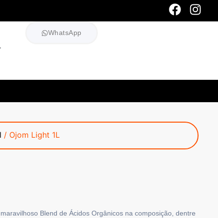
WhatsApp
l
/ Ojom Light 1L
o maravilhoso Blend de Ácidos Orgânicos na composição, dentre