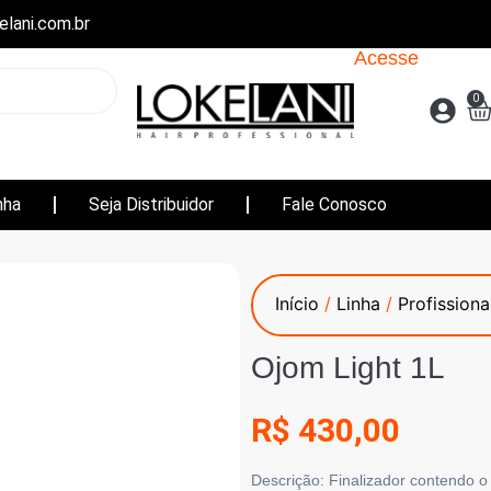
lani.com.br
Acesse
0
nha
Seja Distribuidor
Fale Conosco
Início
/
Linha
/
Profissiona
Ojom Light 1L
R$
430,00
Descrição
: Finalizador contendo 