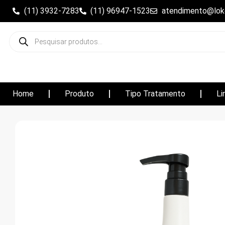
(11) 3932-7283
(11) 96947-1523
atendimento@loke
Home
Produto
Tipo Tratamento
Li