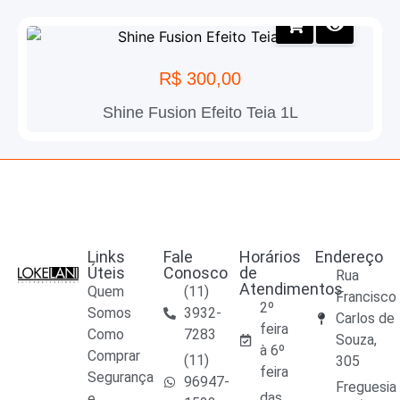
R$
300,00
Shine Fusion Efeito Teia 1L
Links
Fale
Horários
Endereço
Úteis
Conosco
de
Rua
Atendimentos
Quem
(11)
Francisco
2º
Somos
3932-
Carlos de
feira
Como
7283
Souza,
à 6º
Comprar
(11)
305
feira
Segurança
96947-
Freguesia
das
e