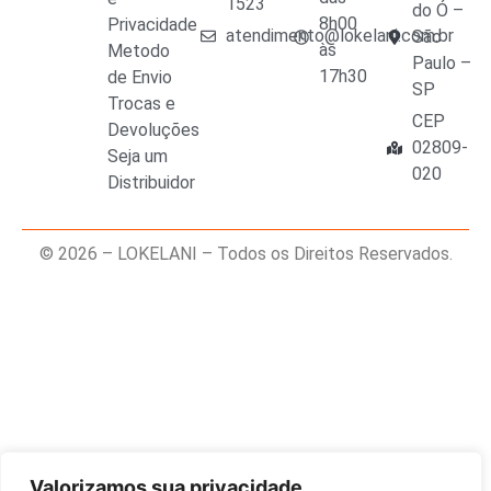
1523
do Ó –
8h00
Privacidade
atendimento@lokelani.com.br
São
às
Metodo
Paulo –
17h30
de Envio
SP
Trocas e
CEP
Devoluções
02809-
Seja um
020
Distribuidor
© 2026 – LOKELANI – Todos os Direitos Reservados.
Valorizamos sua privacidade