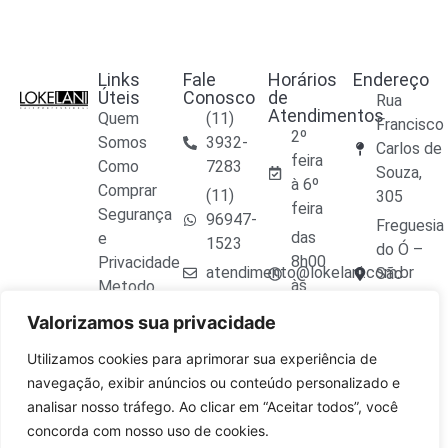
Links
Fale
Horários
Endereço
Úteis
Conosco
de
Rua
Atendimentos
Quem
(11)
Francisco
2º
Somos
3932-
Carlos de
feira
Como
7283
Souza,
à 6º
Comprar
(11)
305
feira
Segurança
96947-
Freguesia
das
e
1523
do Ó –
8h00
Privacidade
atendimento@lokelani.com.br
São
às
Metodo
Paulo –
17h30
de Envio
Valorizamos sua privacidade
SP
Trocas e
CEP
Devoluções
Utilizamos cookies para aprimorar sua experiência de
02809-
Seja um
navegação, exibir anúncios ou conteúdo personalizado e
020
Distribuidor
analisar nosso tráfego. Ao clicar em “Aceitar todos”, você
concorda com nosso uso de cookies.