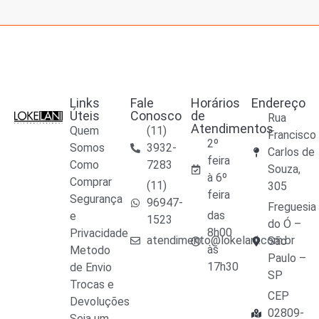
Links
Fale
Horários
Endereço
Úteis
Conosco
de
Rua
Atendimentos
Quem
(11)
Francisco
2º
Somos
3932-
Carlos de
feira
Como
7283
Souza,
à 6º
Comprar
(11)
305
feira
Segurança
96947-
Freguesia
das
e
1523
do Ó –
8h00
Privacidade
atendimento@lokelani.com.br
São
às
Metodo
Paulo –
17h30
de Envio
SP
Trocas e
CEP
Devoluções
02809-
Seja um