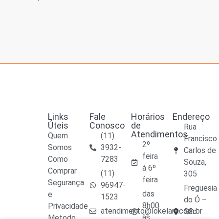
Links
Fale
Horários
Endereço
Úteis
Conosco
de
Rua
Atendimentos
Quem
(11)
Francisco
2º
Somos
3932-
Carlos de
feira
Como
7283
Souza,
à 6º
Comprar
(11)
305
feira
Segurança
96947-
Freguesia
das
e
1523
do Ó –
8h00
Privacidade
atendimento@lokelani.com.br
São
às
Metodo