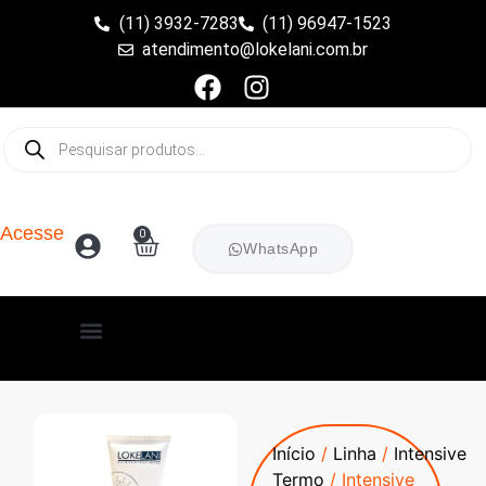
(11) 3932-7283
(11) 96947-1523
atendimento@lokelani.com.br
Acesse
0
WhatsApp
Início
/
Linha
/
Intensive
Termo
/ Intensive