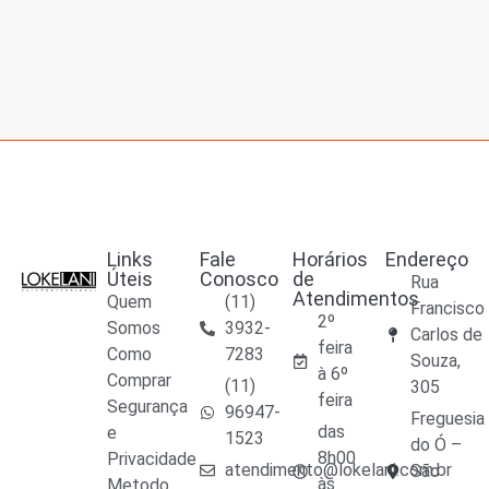
Links
Fale
Horários
Endereço
Úteis
Conosco
de
Rua
Atendimentos
Quem
(11)
Francisco
2º
Somos
3932-
Carlos de
feira
Como
7283
Souza,
à 6º
Comprar
(11)
305
feira
Segurança
96947-
Freguesia
das
e
1523
do Ó –
8h00
Privacidade
atendimento@lokelani.com.br
São
às
Metodo