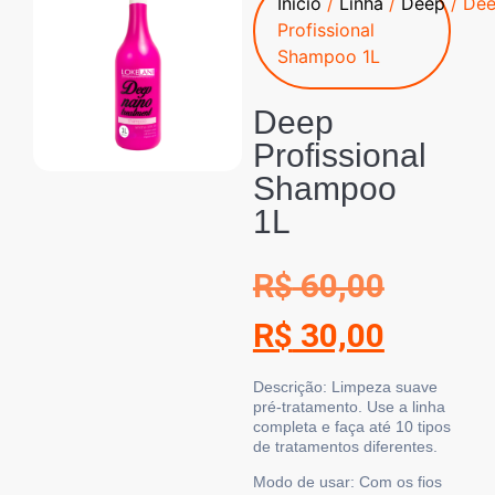
Início
/
Linha
/
Deep
/ De
Profissional
Shampoo 1L
Deep
Profissional
Shampoo
1L
R$
60,00
R$
30,00
Descrição
: Limpeza suave
pré-tratamento. Use a linha
completa e faça até 10 tipos
de tratamentos diferentes.
Modo de usar:
Com os fios