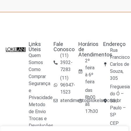
Links
Fale
Horários
Endereço
Úteis
Conosco
de
Rua
Atendimentos
Quem
(11)
Francisco
2º
Somos
3932-
Carlos de
feira
Como
7283
Souza,
à 6º
Comprar
(11)
305
feira
Segurança
96947-
Freguesia
das
e
1523
do Ó –
8h00
Privacidade
atendimento@lokelani.com.br
São
às
Metodo
Paulo –
17h30
de Envio
SP
Trocas e
CEP
Devoluções
02809-