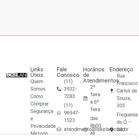
Links
Fale
Horários
Endereço
Úteis
Conosco
de
Rua
Atendimentos
Quem
(11)
Francisco
2º
Somos
3932-
Carlos de
feira
Como
7283
Souza,
à 6º
Comprar
(11)
305
feira
Segurança
96947-
Freguesia
das
e
1523
do Ó –
8h00
Privacidade
atendimento@lokelani.com.br
São
às
Metodo
Paulo –